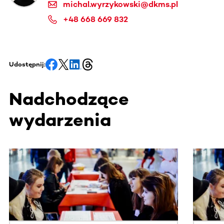
michal.wyrzykowski@dkms.pl
+48 668 669 832
Udostępnij:
Nadchodzące
wydarzenia
Ta sekcja zawiera treści przewijane w poziomie. Użyj kl