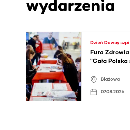
wydarzenia
Ta sekcja zawiera treści przewijane w poziomie
Dzień Dawcy szpi
Fura Zdrowia
"Cała Polska
znamiona
Błażowa
07.08.2026