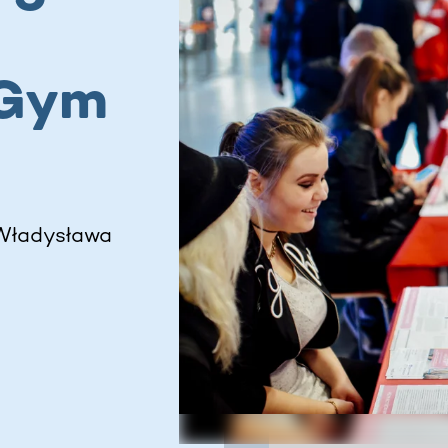
 Gym
 Władysława