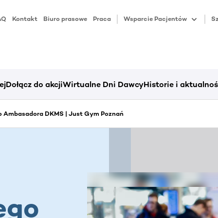
AQ
Kontakt
Biuro prasowe
Praca
Wsparcie Pacjentów
Sz
ej
Dołącz do akcji
Wirtualne Dni Dawcy
Historie i aktualnoś
o Ambasadora DKMS | Just Gym Poznań
ego