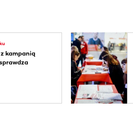
. Użyj klawisza Tab lub przesuń palcem, aby zobaczyć więce
ku
 z kampanią
 sprawdza