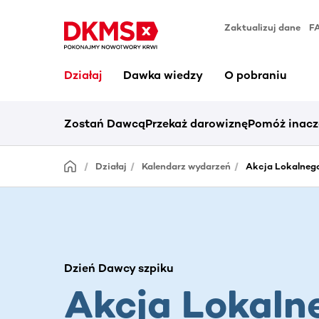
Zaktualizuj dane
F
Działaj
Dawka wiedzy
O pobraniu
Zostań Dawcą
Przekaż darowiznę
Pomóż inacz
Działaj
Kalendarz wydarzeń
Akcja Lokalneg
Dzień Dawcy szpiku
Akcja Lokaln