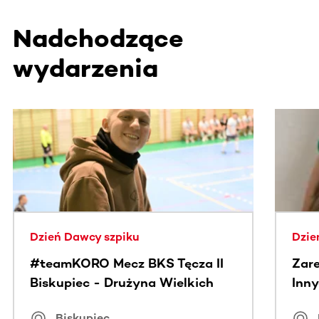
Nadchodzące
wydarzenia
Ta sekcja zawiera treści przewijane w poziomie. Użyj kl
Dzień Dawcy szpiku
Dzie
#teamKORO Mecz BKS Tęcza II
Zare
Biskupiec - Drużyna Wielkich
Inny
Serc
Puc
Biskupiec