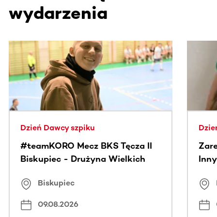
wydarzenia
Ta sekcja zawiera treści przewijane w poziomie. Użyj kl
Dzień Dawcy szpiku
Dzie
#teamKORO Mecz BKS Tęcza II
Zare
Biskupiec - Drużyna Wielkich
Inny
Serc
Puc
Biskupiec
09.08.2026