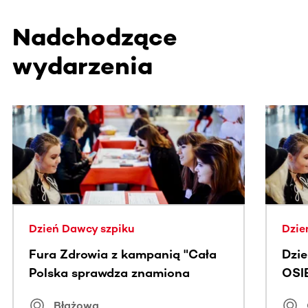
Nadchodzące
wydarzenia
Ta sekcja zawiera treści przewijane w poziomie. Użyj kl
Dzień Dawcy szpiku
Dzie
Fura Zdrowia z kampanią "Cała
Dzi
Polska sprawdza znamiona
OSI
Błażowa