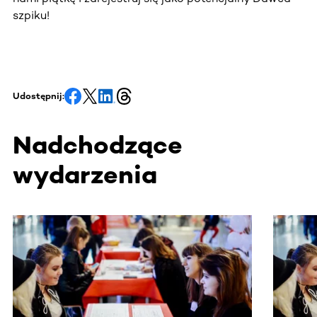
szpiku!
Udostępnij:
Nadchodzące
wydarzenia
Ta sekcja zawiera treści przewijane w poziomie. Użyj kl