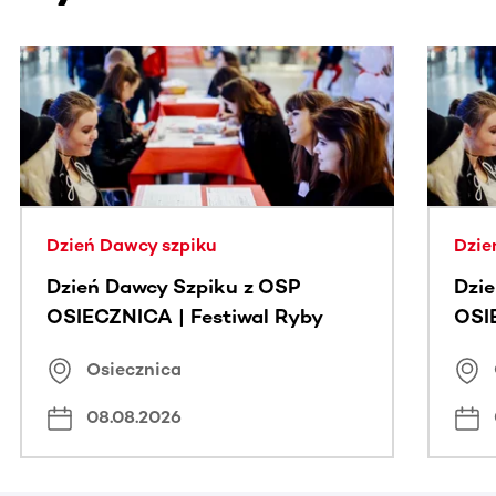
Ta sekcja zawiera treści przewijane w poziomie. Użyj kl
Dzień Dawcy szpiku
Dzie
Dzień Dawcy Szpiku z OSP
Dzi
OSIECZNICA | Festiwal Ryby
OSI
Osiecznica
08.08.2026