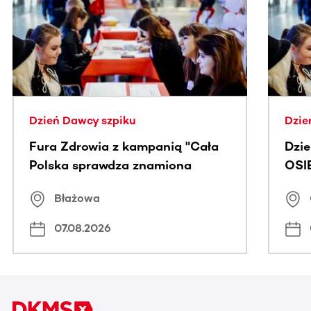
Ta sekcja zawiera treści przewijane w poziomie. Użyj kl
Dzień Dawcy szpiku
Dzie
Fura Zdrowia z kampanią "Cała
Dzi
Polska sprawdza znamiona
OSI
Błażowa
07.08.2026