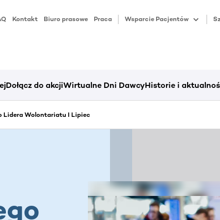
AQ
Kontakt
Biuro prasowe
Praca
Wsparcie Pacjentów
Sz
ej
Dołącz do akcji
Wirtualne Dni Dawcy
Historie i aktualnoś
 Lidera Wolontariatu I Lipiec
ego