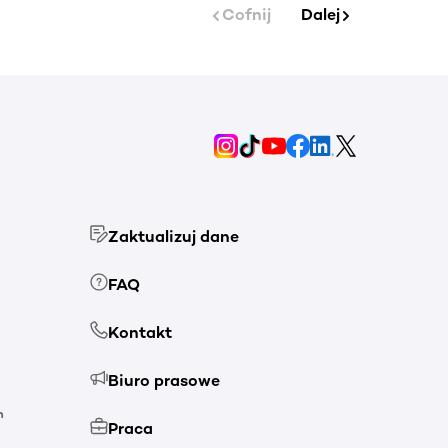
Cofnij
Dalej
Zaktualizuj dane
FAQ
Kontakt
Biuro prasowe
h
Praca