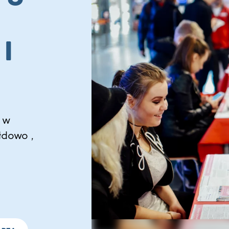
I
 w
łdowo ,