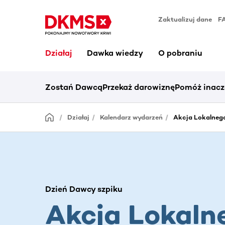
Zaktualizuj dane
F
Działaj
Dawka wiedzy
O pobraniu
Zostań Dawcą
Przekaż darowiznę
Pomóż inacz
Działaj
Kalendarz wydarzeń
Akcja Lokalnego
Dzień Dawcy szpiku
Akcja Lokaln