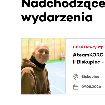
Nadchodząc
wydarzenia
Ta sekcja zawiera treści przewijane w poziomie
Dzień Dawcy szpi
#teamKORO 
II Biskupiec 
Wielkich Ser
Biskupiec
09.08.2026