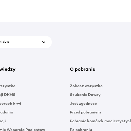
olska
wiedzy
O pobraniu
wszystko
Zobacz wszystko
cji DKMS
Szukanie Dawcy
orach krwi
Jest zgodność
badania
Przed pobraniem
acji
Pobranie komórek macierzystyc
mie Wsparcia Pacjentów
Po pobraniu