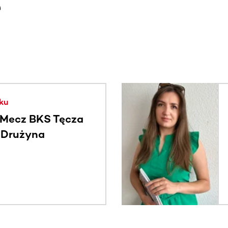
e
. Użyj klawisza Tab lub przesuń palcem, aby zobaczyć więce
ku
Mecz BKS Tęcza
- Drużyna
c