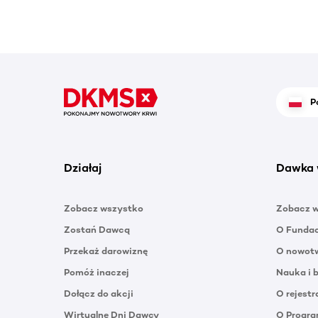
P
Działaj
Dawka 
Zobacz wszystko
Zobacz 
Zostań Dawcą
O Funda
Przekaż darowiznę
O nowotw
Pomóż inaczej
Nauka i 
Dołącz do akcji
O rejestr
Wirtualne Dni Dawcy
O Progra