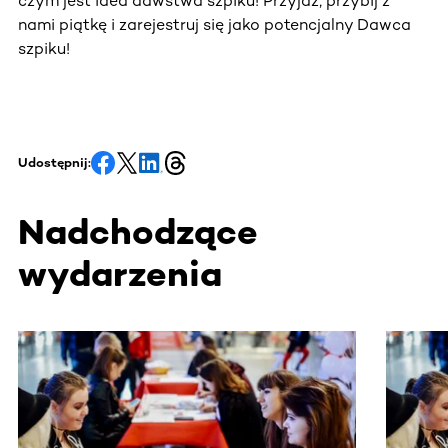
czym jest idea dawstwa szpiku! Przyjdź, przybij z
nami piątkę i zarejestruj się jako potencjalny Dawca
szpiku!
Udostępnij:
Nadchodzące
wydarzenia
Ta sekcja zawiera treści przewijane w poziomie. Użyj kl