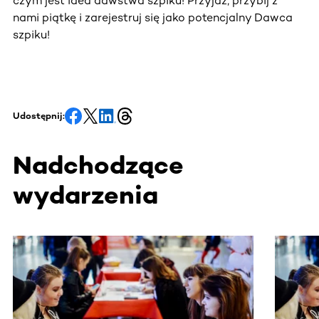
czym jest idea dawstwa szpiku! Przyjdź, przybij z
nami piątkę i zarejestruj się jako potencjalny Dawca
szpiku!
Udostępnij:
Nadchodzące
wydarzenia
Ta sekcja zawiera treści przewijane w poziomie. Użyj kl