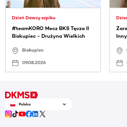
Dzień Dawcy szpiku
Dzie
#teamKORO Mecz BKS Tęcza II
Zare
Biskupiec - Drużyna Wielkich
Inny
Serc
Puc
Biskupiec
09.08.2026
Polska