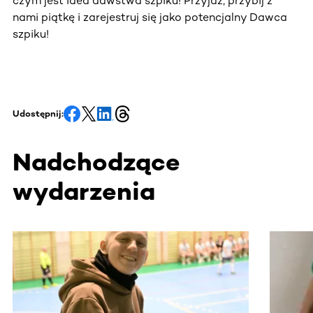
czym jest idea dawstwa szpiku! Przyjdź, przybij z
nami piątkę i zarejestruj się jako potencjalny Dawca
szpiku!
Udostępnij:
Nadchodzące
wydarzenia
Ta sekcja zawiera treści przewijane w poziomie. Użyj kl