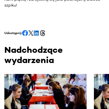
szpiku!
Udostępnij:
Nadchodzące
wydarzenia
Ta sekcja zawiera treści przewijane w poziomie. Użyj kl