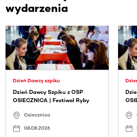
wydarzenia
Ta sekcja zawiera treści przewijane w poziomie. Użyj kl
Dzień Dawcy szpiku
Dzie
Dzień Dawcy Szpiku z OSP
Dzi
OSIECZNICA | Festiwal Ryby
OSI
Osiecznica
08.08.2026