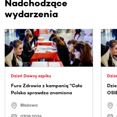
Nadchodzące
wydarzenia
Ta sekcja zawiera treści przewijane w poziomie. Użyj kl
Dzień Dawcy szpiku
Dzie
Fura Zdrowia z kampanią "Cała
Dzi
Polska sprawdza znamiona
OSI
Błażowa
07.08.2026