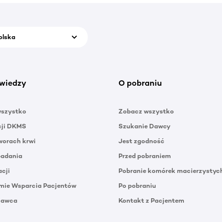
olska
wiedzy
O pobraniu
wszystko
Zobacz wszystko
cji DKMS
Szukanie Dawcy
orach krwi
Jest zgodność
badania
Przed pobraniem
acji
Pobranie komórek macierzystyc
mie Wsparcia Pacjentów
Po pobraniu
Dawca
Kontakt z Pacjentem