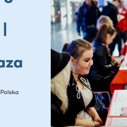
|
aza
 Polska