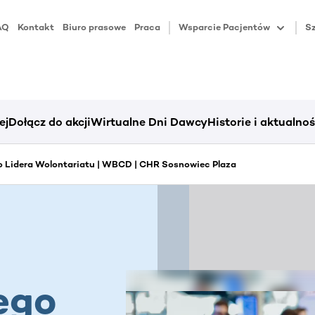
AQ
Kontakt
Biuro prasowe
Praca
Wsparcie Pacjentów
Sz
ej
Dołącz do akcji
Wirtualne Dni Dawcy
Historie i aktualnoś
 Lidera Wolontariatu | WBCD | CHR Sosnowiec Plaza
ego