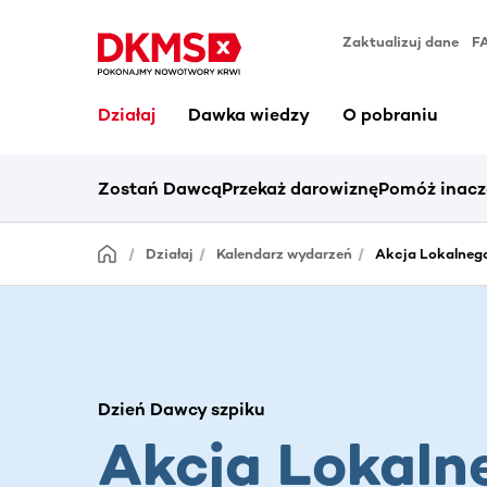
Zaktualizuj dane
F
Działaj
Dawka wiedzy
O pobraniu
Zostań Dawcą
Przekaż darowiznę
Pomóż inacz
Działaj
Kalendarz wydarzeń
Akcja Lokalnego
Dzień Dawcy szpiku
Akcja Lokaln