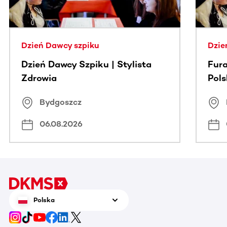
Dzień Dawcy szpiku
Dzie
Dzień Dawcy Szpiku | Stylista
Fura
Zdrowia
Pol
Bydgoszcz
06.08.2026
Polska