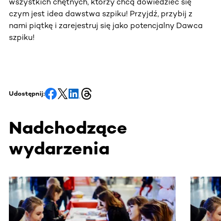
wszystkich chętnych, którzy chcą dowiedzieć się
czym jest idea dawstwa szpiku! Przyjdź, przybij z
nami piątkę i zarejestruj się jako potencjalny Dawca
szpiku!
Udostępnij:
Nadchodzące
wydarzenia
Ta sekcja zawiera treści przewijane w poziomie. Użyj kl