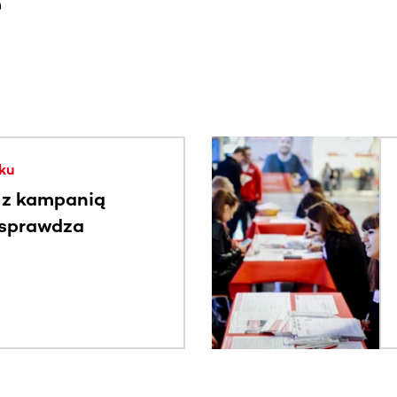
e
. Użyj klawisza Tab lub przesuń palcem, aby zobaczyć więce
ku
 z kampanią
 sprawdza