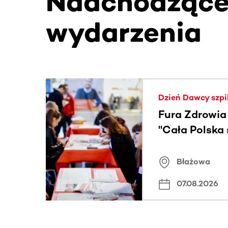
Nadchodząc
wydarzenia
Ta sekcja zawiera treści przewijane w poziomie
Dzień Dawcy szpi
Fura Zdrowia
"Cała Polska
znamiona
Błażowa
07.08.2026