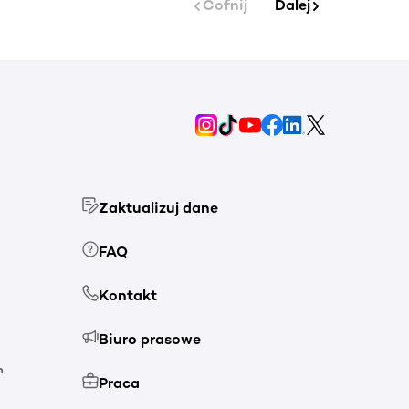
Cofnij
Dalej
Zaktualizuj dane
FAQ
Kontakt
Biuro prasowe
h
Praca