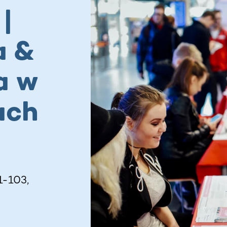
|
a &
a w
ach
1-103,