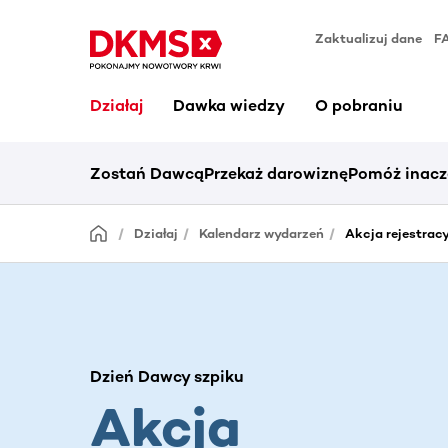
Zaktualizuj dane
F
Działaj
Dawka wiedzy
O pobraniu
Zostań Dawcą
Przekaż darowiznę
Pomóż inacz
Działaj
Kalendarz wydarzeń
Akcja rejestrac
Dzień Dawcy szpiku
Akcja