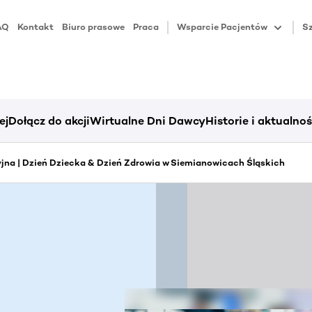
AQ
Kontakt
Biuro prasowe
Praca
Wsparcie Pacjentów
Sz
ej
Dołącz do akcji
Wirtualne Dni Dawcy
Historie i aktualnoś
yjna | Dzień Dziecka & Dzień Zdrowia w Siemianowicach Śląskich