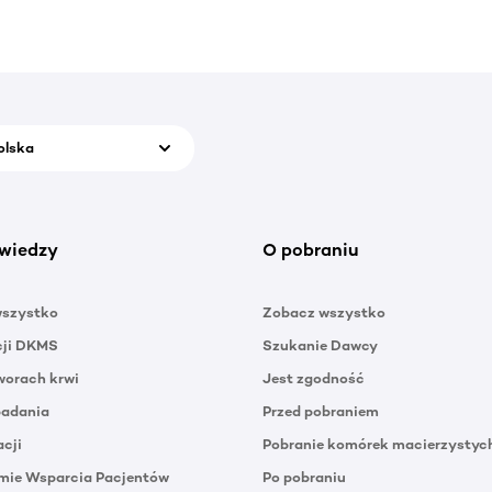
olska
wiedzy
O pobraniu
wszystko
Zobacz wszystko
cji DKMS
Szukanie Dawcy
orach krwi
Jest zgodność
badania
Przed pobraniem
acji
Pobranie komórek macierzystyc
mie Wsparcia Pacjentów
Po pobraniu