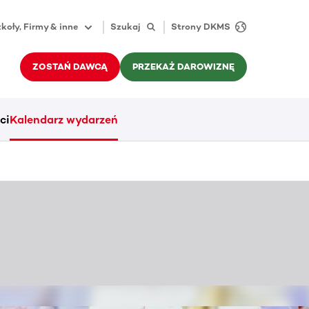
koły, Firmy & inne
Szukaj
Strony DKMS
ZOSTAŃ DAWCĄ
PRZEKAŻ DAROWIZNĘ
ci
Kalendarz wydarzeń