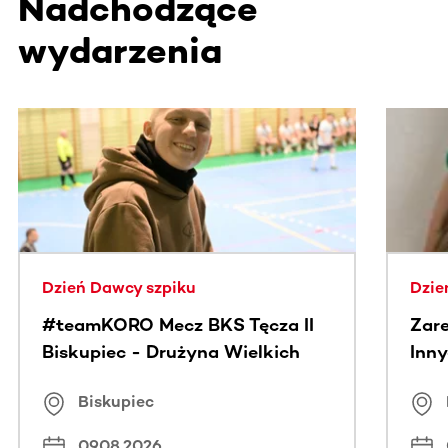
Nadchodzące
wydarzenia
Ta sekcja zawiera treści przewijane w poziomie. Użyj kl
Dzień Dawcy szpiku
Dzie
#teamKORO Mecz BKS Tęcza II
Zare
Biskupiec - Drużyna Wielkich
Inny
Serc
Puc
Biskupiec
09.08.2026