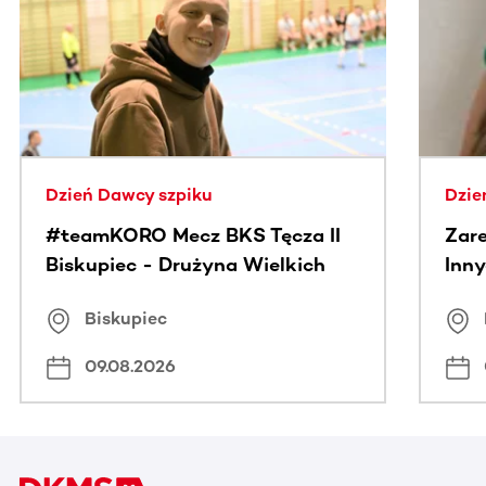
Ta sekcja zawiera treści przewijane w poziomie. Użyj kl
Dzień Dawcy szpiku
Dzie
#teamKORO Mecz BKS Tęcza II
Zare
Biskupiec - Drużyna Wielkich
Inny
Serc
Puc
Biskupiec
09.08.2026