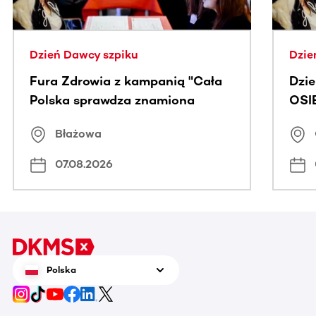
Dzień Dawcy szpiku
Dzie
Fura Zdrowia z kampanią "Cała
Dzi
Polska sprawdza znamiona
OSI
Błażowa
07.08.2026
Polska