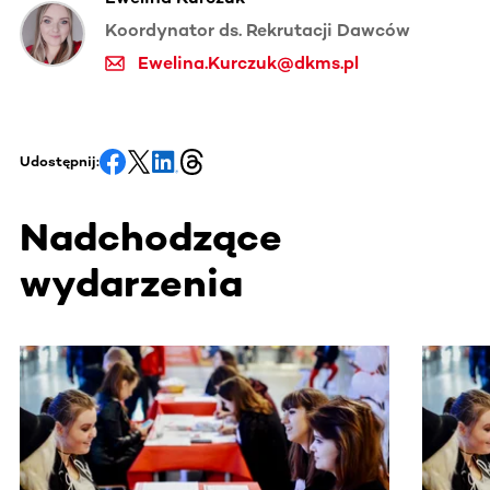
Koordynator ds. Rekrutacji Dawców
Ewelina.Kurczuk@dkms.pl
Udostępnij:
Nadchodzące
wydarzenia
Ta sekcja zawiera treści przewijane w poziomie. Użyj kl