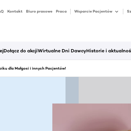
AQ
Kontakt
Biuro prasowe
Praca
Wsparcie Pacjentów
Sz
ej
Dołącz do akcji
Wirtualne Dni Dawcy
Historie i aktualnoś
iku dla Małgosi i innych Pacjentów!