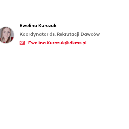
Ewelina Kurczuk
Koordynator ds. Rekrutacji Dawców
Ewelina.Kurczuk@dkms.pl