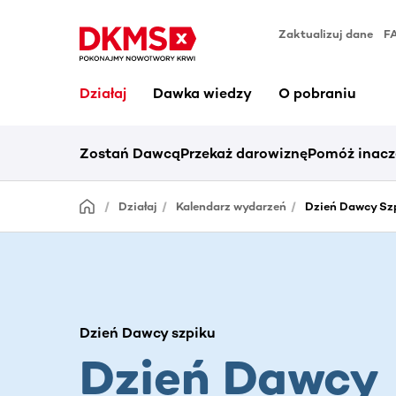
Zaktualizuj dane
F
Działaj
Dawka wiedzy
O pobraniu
Zostań Dawcą
Przekaż darowiznę
Pomóż inacz
Działaj
Kalendarz wydarzeń
Dzień Dawcy Szp
Dzień Dawcy szpiku
Dzień Dawcy