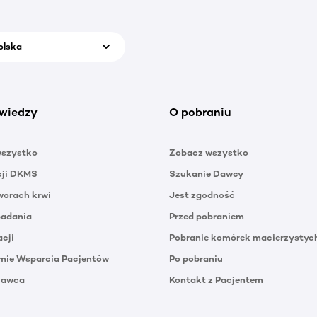
olska
wiedzy
O pobraniu
wszystko
Zobacz wszystko
cji DKMS
Szukanie Dawcy
orach krwi
Jest zgodność
badania
Przed pobraniem
acji
Pobranie komórek macierzystyc
mie Wsparcia Pacjentów
Po pobraniu
Dawca
Kontakt z Pacjentem