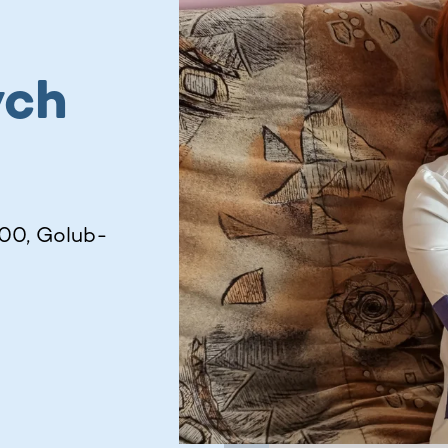
ych
00, Golub-