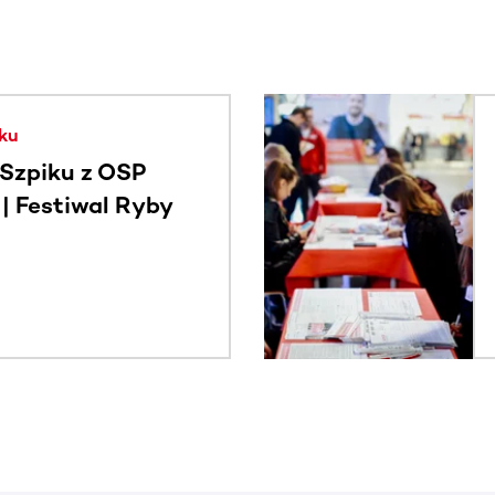
. Użyj klawisza Tab lub przesuń palcem, aby zobaczyć więce
ku
Szpiku z OSP
 Festiwal Ryby