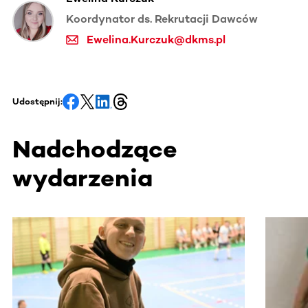
Koordynator ds. Rekrutacji Dawców
Ewelina.Kurczuk@dkms.pl
Udostępnij:
Nadchodzące
wydarzenia
Ta sekcja zawiera treści przewijane w poziomie. Użyj kl