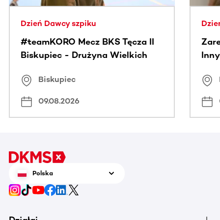
Dzień Dawcy szpiku
Dzie
#teamKORO Mecz BKS Tęcza II
Zare
Biskupiec - Drużyna Wielkich
Inny
Serc
Puc
Biskupiec
09.08.2026
Polska