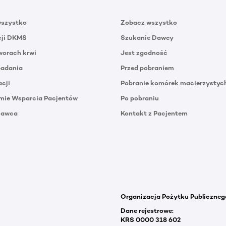
wszystko
Zobacz wszystko
cji DKMS
Szukanie Dawcy
orach krwi
Jest zgodność
badania
Przed pobraniem
acji
Pobranie komórek macierzystyc
mie Wsparcia Pacjentów
Po pobraniu
Dawca
Kontakt z Pacjentem
Organizacja Pożytku Publiczneg
Dane rejestrowe:
KRS 0000 318 602