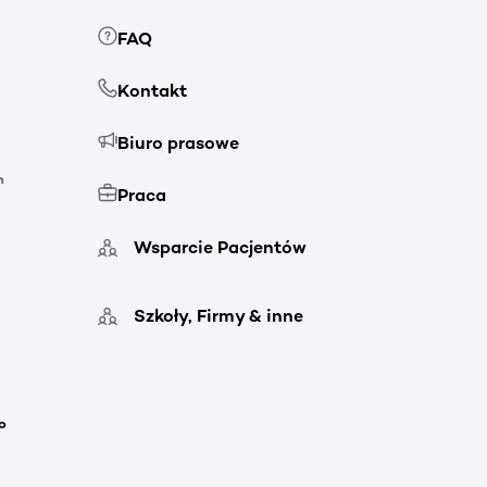
FAQ
Kontakt
Biuro prasowe
h
Praca
Wsparcie Pacjentów
Szkoły, Firmy & inne
o