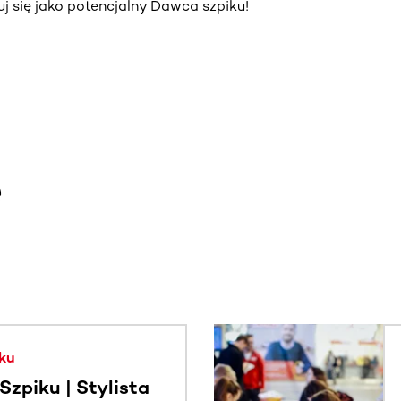
truj się jako potencjalny Dawca szpiku!
e
. Użyj klawisza Tab lub przesuń palcem, aby zobaczyć więce
ku
zpiku | Stylista