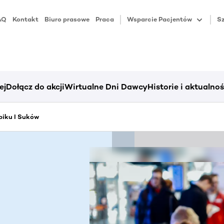
AQ
Kontakt
Biuro prasowe
Praca
Wsparcie Pacjentów
Sz
ej
Dołącz do akcji
Wirtualne Dni Dawcy
Historie i aktualnoś
piku I Suków