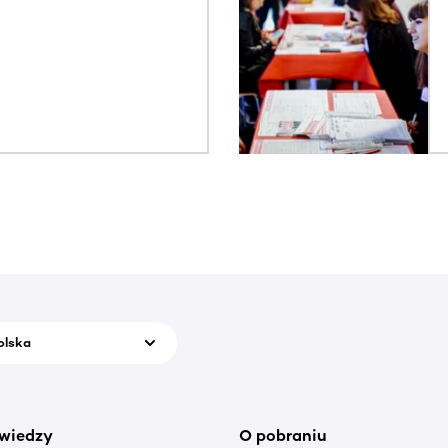
olska
wiedzy
O pobraniu