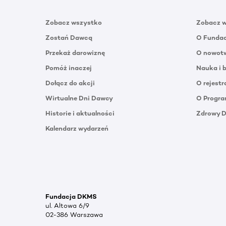
Zobacz wszystko
Zobacz 
Zostań Dawcą
O Funda
Przekaż darowiznę
O nowotw
Pomóż inaczej
Nauka i 
Dołącz do akcji
O rejestr
Wirtualne Dni Dawcy
O Progra
Historie i aktualności
Zdrowy 
Kalendarz wydarzeń
Fundacja DKMS
ul. Altowa 6/9
02-386 Warszawa