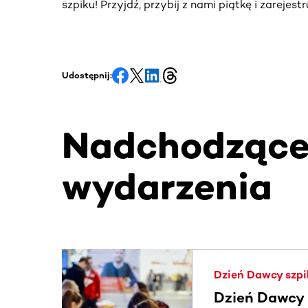
szpiku! Przyjdź, przybij z nami piątkę i zarejes
Udostępnij:
Nadchodząc
wydarzenia
Ta sekcja zawiera treści przewijane w poziomie
Dzień Dawcy szpi
Dzień Dawcy S