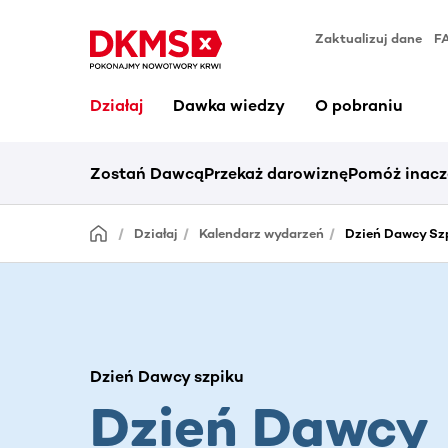
Zaktualizuj dane
F
Działaj
Dawka wiedzy
O pobraniu
Zostań Dawcą
Przekaż darowiznę
Pomóż inacz
Działaj
Kalendarz wydarzeń
Dzień Dawcy Sz
Dzień Dawcy szpiku
Dzień Dawcy