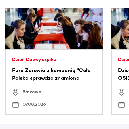
Ta sekcja zawiera treści przewijane w poziomie. Użyj kl
Dzień Dawcy szpiku
Dzie
Fura Zdrowia z kampanią "Cała
Dzi
Polska sprawdza znamiona
OSI
Błażowa
07.08.2026