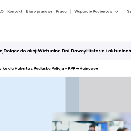
AQ
Kontakt
Biuro prasowe
Praca
Wsparcie Pacjentów
Sz
ej
Dołącz do akcji
Wirtualne Dni Dawcy
Historie i aktualnoś
iku dla Huberta z Podlaską Policją - KPP w Hajnówce