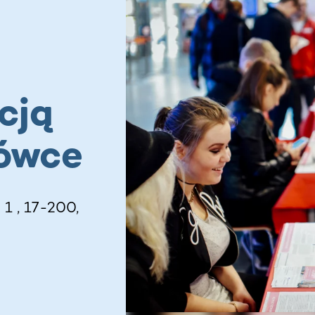
cją
ówce
1 , 17-200,