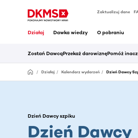
Zaktualizuj dane
F
Działaj
Dawka wiedzy
O pobraniu
Zostań Dawcą
Przekaż darowiznę
Pomóż inacz
Działaj
Kalendarz wydarzeń
Dzień Dawcy Szp
Dzień Dawcy szpiku
Dzień Dawcy