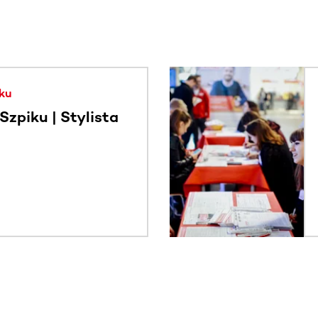
. Użyj klawisza Tab lub przesuń palcem, aby zobaczyć więce
ku
zpiku | Stylista