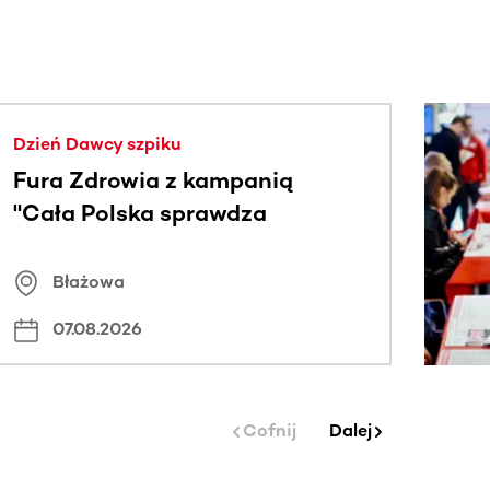
j.
Dzień Dawcy szpiku
Fura Zdrowia z kampanią
"Cała Polska sprawdza
znamiona
Błażowa
07.08.2026
Cofnij
Dalej