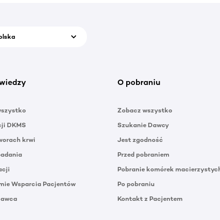
olska
wiedzy
O pobraniu
wszystko
Zobacz wszystko
cji DKMS
Szukanie Dawcy
orach krwi
Jest zgodność
badania
Przed pobraniem
acji
Pobranie komórek macierzystyc
mie Wsparcia Pacjentów
Po pobraniu
Dawca
Kontakt z Pacjentem