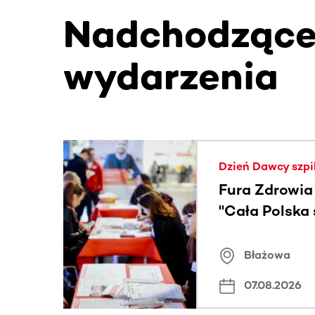
Nadchodząc
wydarzenia
Ta sekcja zawiera treści przewijane w poziomie
Dzień Dawcy szpi
Fura Zdrowia
"Cała Polska
znamiona
Błażowa
07.08.2026