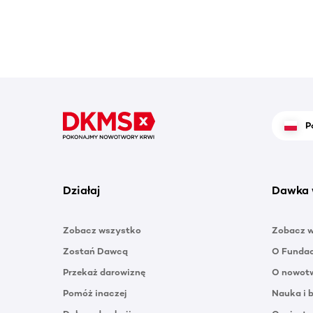
P
Działaj
Dawka 
Zobacz wszystko
Zobacz 
Zostań Dawcą
O Funda
Przekaż darowiznę
O nowotw
Pomóż inaczej
Nauka i 