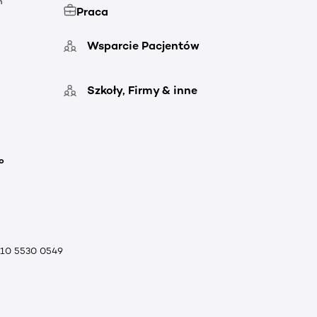
h
Praca
Wsparcie Pacjentów
Szkoły, Firmy & inne
o
010 5530 0549