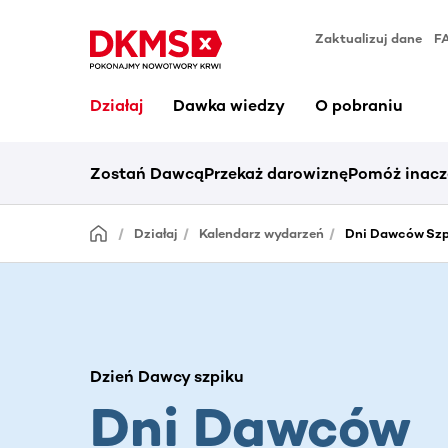
Zaktualizuj dane
F
Działaj
Dawka wiedzy
O pobraniu
Zostań Dawcą
Przekaż darowiznę
Pomóż inacz
Działaj
Kalendarz wydarzeń
Dni Dawców Szpi
Dzień Dawcy szpiku
Dni Dawców