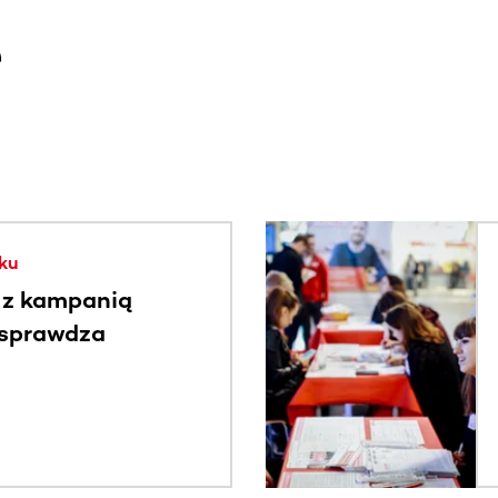
e
. Użyj klawisza Tab lub przesuń palcem, aby zobaczyć więce
ku
 z kampanią
 sprawdza