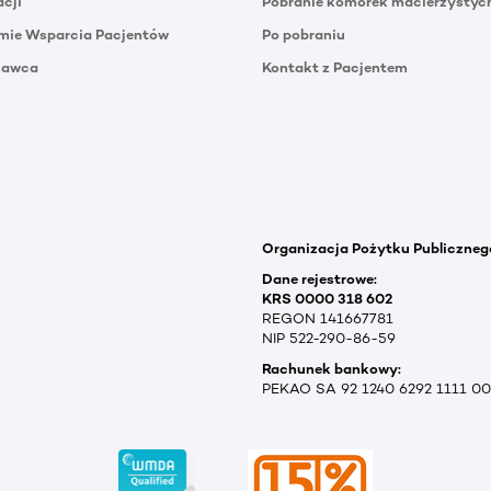
acji
Pobranie komórek macierzystyc
mie Wsparcia Pacjentów
Po pobraniu
Dawca
Kontakt z Pacjentem
Organizacja Pożytku Publiczneg
Dane rejestrowe:
KRS 0000 318 602
REGON 141667781
NIP 522-290-86-59
Rachunek bankowy:
PEKAO SA 92 1240 6292 1111 0