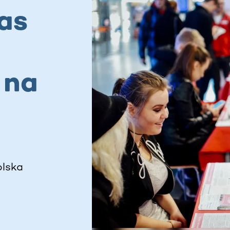
as
 na
olska