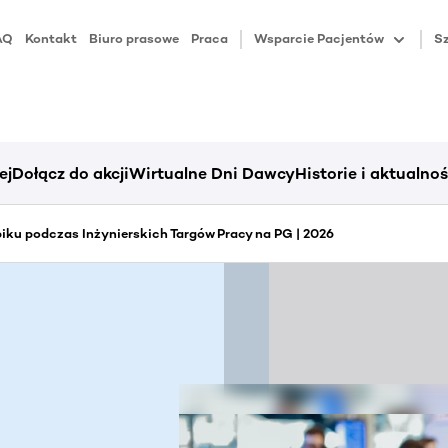
AQ
Kontakt
Biuro prasowe
Praca
Wsparcie Pacjentów
Sz
ej
Dołącz do akcji
Wirtualne Dni Dawcy
Historie i aktualnoś
ku podczas Inżynierskich Targów Pracy na PG | 2026