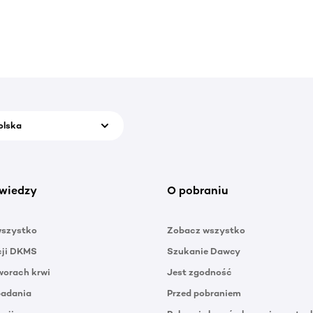
olska
wiedzy
O pobraniu
wszystko
Zobacz wszystko
cji DKMS
Szukanie Dawcy
orach krwi
Jest zgodność
badania
Przed pobraniem