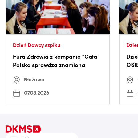
Dzień Dawcy szpiku
Dzie
Fura Zdrowia z kampanią "Cała
Dzi
Polska sprawdza znamiona
OSI
Błażowa
07.08.2026