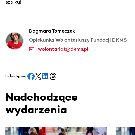
szpiku!
Dagmara Tomeczek
Opiekunka Wolontariuszy Fundacji DKMS
wolontariat@dkms.pl
Udostępnij:
Nadchodzące
wydarzenia
Ta sekcja zawiera treści przewijane w poziomie. Użyj kl