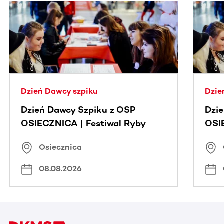
Ta sekcja zawiera treści przewijane w poziomie. Użyj kl
Dzień Dawcy szpiku
Dzie
Dzień Dawcy Szpiku z OSP
Dzi
OSIECZNICA | Festiwal Ryby
OSI
Osiecznica
08.08.2026