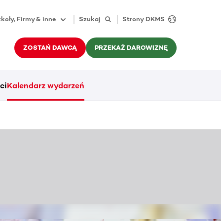
koły, Firmy & inne
Szukaj
Strony DKMS
ZOSTAŃ DAWCĄ
PRZEKAŻ DAROWIZNĘ
ci
Kalendarz wydarzeń