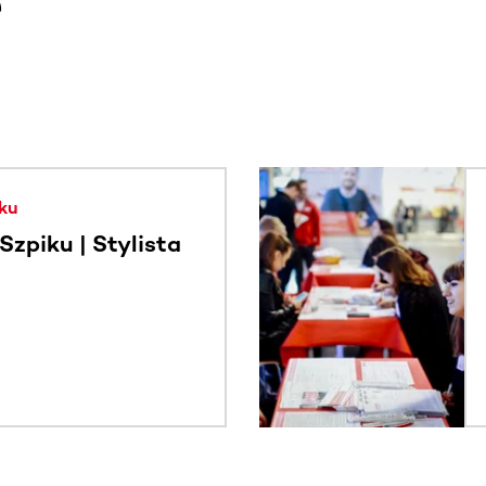
e
. Użyj klawisza Tab lub przesuń palcem, aby zobaczyć więce
ku
zpiku | Stylista