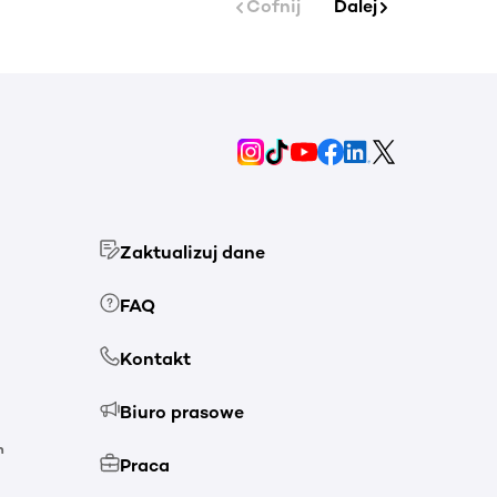
Cofnij
Dalej
Zaktualizuj dane
FAQ
Kontakt
Biuro prasowe
h
Praca