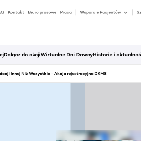
AQ
Kontakt
Biuro prasowe
Praca
Wsparcie Pacjentów
Sz
ej
Dołącz do akcji
Wirtualne Dni Dawcy
Historie i aktualnoś
dacji Innej Niż Wszystkie - Akcja rejestracyjna DKMS