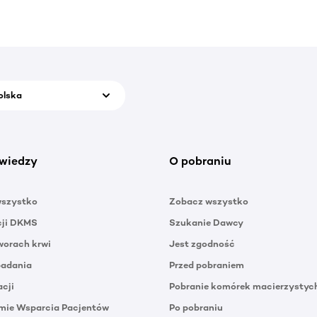
olska
wiedzy
O pobraniu
wszystko
Zobacz wszystko
cji DKMS
Szukanie Dawcy
orach krwi
Jest zgodność
badania
Przed pobraniem
acji
Pobranie komórek macierzystyc
mie Wsparcia Pacjentów
Po pobraniu