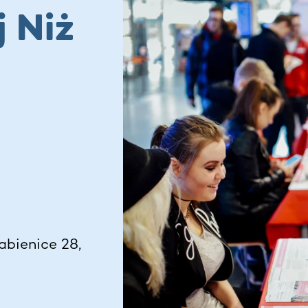
j Niż
abienice 28,