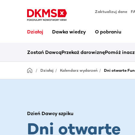
Zaktualizuj dane
F
Działaj
Dawka wiedzy
O pobraniu
Zostań Dawcą
Przekaż darowiznę
Pomóż inacz
Działaj
Kalendarz wydarzeń
Dni otwarte Fun
Dzień Dawcy szpiku
Dni otwarte