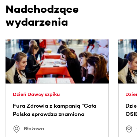
Nadchodzące
wydarzenia
Ta sekcja zawiera treści przewijane w poziomie. Użyj kl
Dzień Dawcy szpiku
Dzie
Fura Zdrowia z kampanią "Cała
Dzi
Polska sprawdza znamiona
OSI
Błażowa