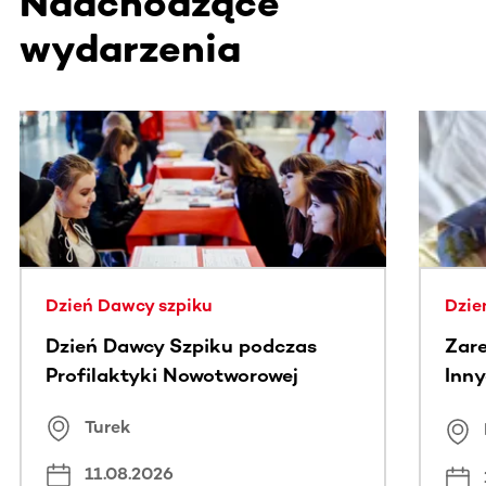
Nadchodzące
wydarzenia
Ta sekcja zawiera treści przewijane w poziomie. Użyj kl
Dzień Dawcy szpiku
Dzie
Dzień Dawcy Szpiku podczas
Zare
Profilaktyki Nowotworowej
Inny
spo
Turek
Bus
11.08.2026