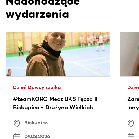
Nadchodzące
wydarzenia
Ta sekcja zawiera treści przewijane w poziomie. Użyj kl
Dzień Dawcy szpiku
Dzie
#teamKORO Mecz BKS Tęcza II
Zare
Biskupiec - Drużyna Wielkich
Inny
Serc
Puc
Biskupiec
09.08.2026