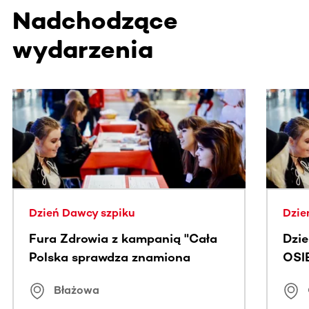
Nadchodzące
wydarzenia
Ta sekcja zawiera treści przewijane w poziomie. Użyj kl
Dzień Dawcy szpiku
Dzie
Fura Zdrowia z kampanią "Cała
Dzi
Polska sprawdza znamiona
OSI
Błażowa