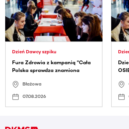
Ta sekcja zawiera treści przewijane w poziomie. Użyj kl
Dzień Dawcy szpiku
Dzie
Fura Zdrowia z kampanią "Cała
Dzi
Polska sprawdza znamiona
OSI
Błażowa
07.08.2026