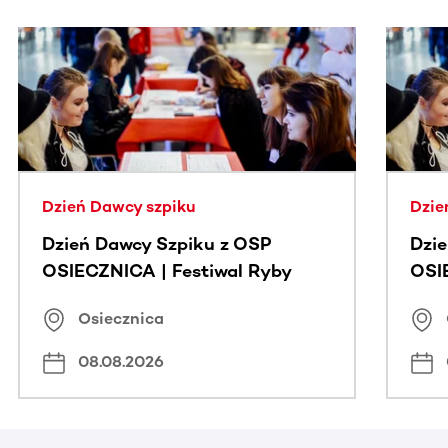
Ta sekcja zawiera treści przewijane w poziomie. Użyj kl
Dzień Dawcy szpiku
Dzie
Dzień Dawcy Szpiku z OSP
Dzi
OSIECZNICA | Festiwal Ryby
OSI
Osiecznica
08.08.2026