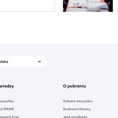
olska
wiedzy
O pobraniu
wszystko
Zobacz wszystko
cji DKMS
Szukanie Dawcy
orach krwi
Jest zgodność