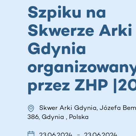
Szpiku na
Skwerze Arki
Gdynia
organizowan
przez ZHP |2
Skwer Arki Gdynia, Józefa Bema
386, Gdynia , Polska
23.06.2024
23.06.2024
–