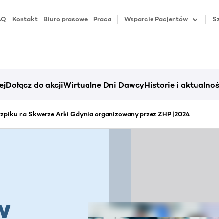
AQ
Kontakt
Biuro prasowe
Praca
Wsparcie Pacjentów
Sz
ej
Dołącz do akcji
Wirtualne Dni Dawcy
Historie i aktualnoś
zpiku na Skwerze Arki Gdynia organizowany przez ZHP |2024
w