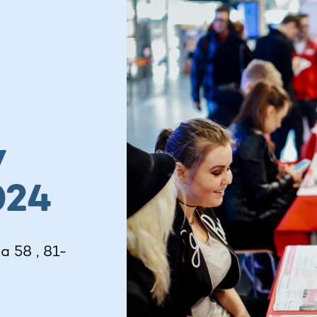
y
024
 58 , 81-