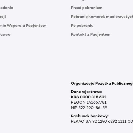
badania
Przed pobraniem
acji
Pobranie komórek macierzystyc
mie Wsparcia Pacjentów
Po pobraniu
Dawca
Kontakt z Pacjentem
Organizacja Pożytku Publiczneg
Dane rejestrowe:
KRS 0000 318 602
REGON 141667781
NIP 522-290-86-59
Rachunek bankowy:
PEKAO SA 92 1240 6292 1111 0