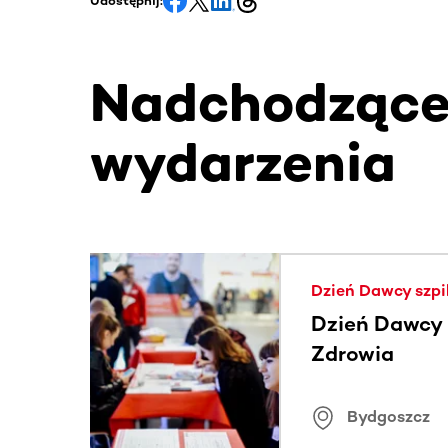
Udostępnij:
Nadchodząc
wydarzenia
Ta sekcja zawiera treści przewijane w poziomie
Dzień Dawcy szpi
Dzień Dawcy S
Zdrowia
Bydgoszcz