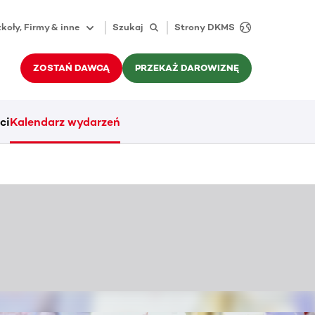
koły, Firmy & inne
Szukaj
Strony DKMS
ZOSTAŃ DAWCĄ
PRZEKAŻ DAROWIZNĘ
ci
Kalendarz wydarzeń