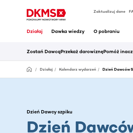
Zaktualizuj dane
F
Działaj
Dawka wiedzy
O pobraniu
Zostań Dawcą
Przekaż darowiznę
Pomóż inacz
Działaj
Kalendarz wydarzeń
Dzień Dawców S
Dzień Dawcy szpiku
Dzień Dawcó