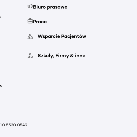
Biuro prasowe
h
Praca
Wsparcie Pacjentów
Szkoły, Firmy & inne
o
010 5530 0549