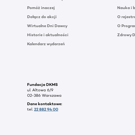
Pomóż inaczej
Nauka i 
Dołącz do akcji
O rejestr
Wirtualne Dni Dawcy
O Progra
Historie i aktualności
Zdrowy 
Kalendarz wydarzeń
Fundacja DKMS
ul. Altowa 6/9
02-386 Warszawa
Dane kontaktowe:
tel.
22 882 94 00