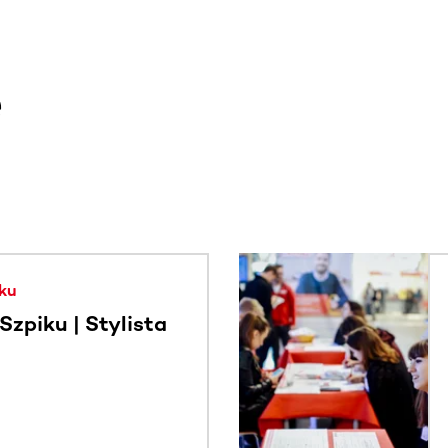
e
. Użyj klawisza Tab lub przesuń palcem, aby zobaczyć więce
ku
zpiku | Stylista