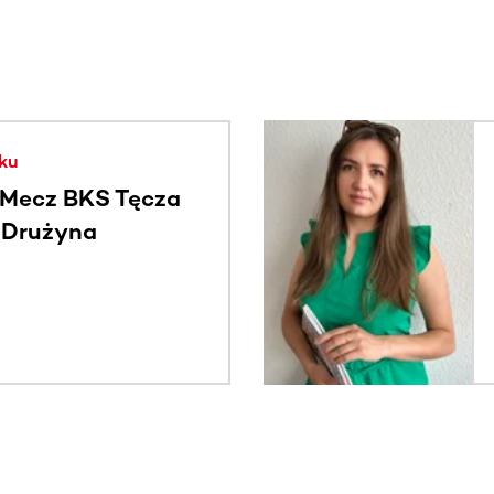
. Użyj klawisza Tab lub przesuń palcem, aby zobaczyć więce
ku
Mecz BKS Tęcza
- Drużyna
c