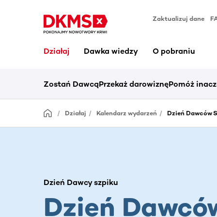
Zaktualizuj dane
F
Działaj
Dawka wiedzy
O pobraniu
Zostań Dawcą
Przekaż darowiznę
Pomóż inacz
Działaj
Kalendarz wydarzeń
Dzień Dawców S
Dzień Dawcy szpiku
Dzień Dawcó