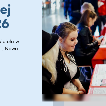
ej
26
ciciela w
31, Nowa