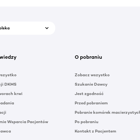
olska
wiedzy
O pobraniu
wszystko
Zobacz wszystko
cji DKMS
Szukanie Dawcy
orach krwi
Jest zgodność
badania
Przed pobraniem
acji
Pobranie komórek macierzystyc
mie Wsparcia Pacjentów
Po pobraniu
Dawca
Kontakt z Pacjentem