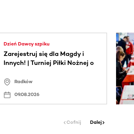
j.
Dzień Dawcy szpiku
Zarejestruj się dla Magdy i
Innych! | Turniej Piłki Nożnej o
Puchar Wójta Gminy Radków
Radków
09.08.2026
Cofnij
Dalej