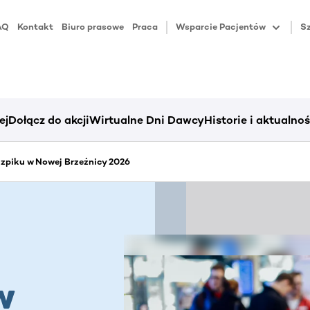
AQ
Kontakt
Biuro prasowe
Praca
Wsparcie Pacjentów
Sz
ej
Dołącz do akcji
Wirtualne Dni Dawcy
Historie i aktualnoś
zpiku w Nowej Brzeźnicy 2026
w