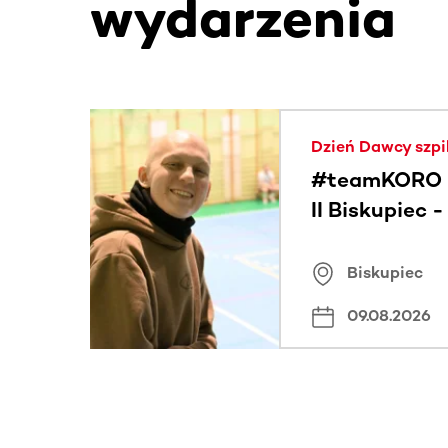
wydarzenia
Ta sekcja zawiera treści przewijane w poziomie
Dzień Dawcy szpi
#teamKORO 
II Biskupiec 
Wielkich Ser
Biskupiec
09.08.2026