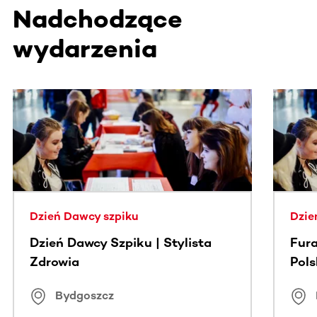
Nadchodzące
wydarzenia
Ta sekcja zawiera treści przewijane w poziomie. Użyj kl
Dzień Dawcy szpiku
Dzie
Dzień Dawcy Szpiku | Stylista
Fura
Zdrowia
Pol
Bydgoszcz