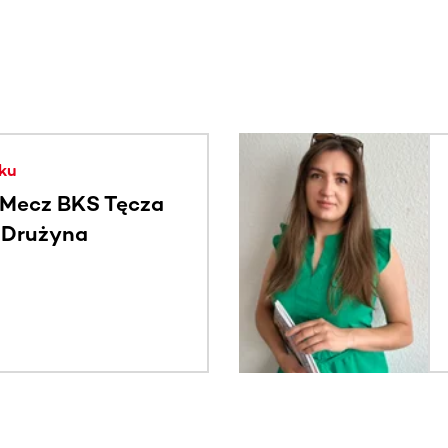
. Użyj klawisza Tab lub przesuń palcem, aby zobaczyć więce
ku
Mecz BKS Tęcza
- Drużyna
c