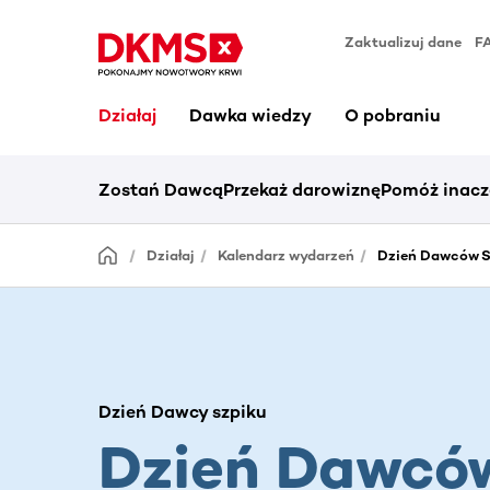
Zaktualizuj dane
F
Działaj
Dawka wiedzy
O pobraniu
Zostań Dawcą
Przekaż darowiznę
Pomóż inacz
Działaj
Kalendarz wydarzeń
Dzień Dawców Sz
Dzień Dawcy szpiku
Dzień Dawcó