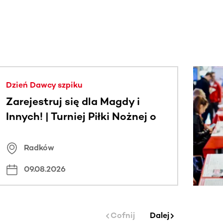
j.
Dzień Dawcy szpiku
Zarejestruj się dla Magdy i
Innych! | Turniej Piłki Nożnej o
Puchar Wójta Gminy Radków
Radków
09.08.2026
Cofnij
Dalej