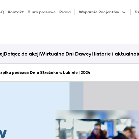
AQ
Kontakt
Biuro prasowe
Praca
Wsparcie Pacjentów
Sz
ej
Dołącz do akcji
Wirtualne Dni Dawcy
Historie i aktualnoś
piku podczas Dnia Strażaka w Lubinie | 2024
w