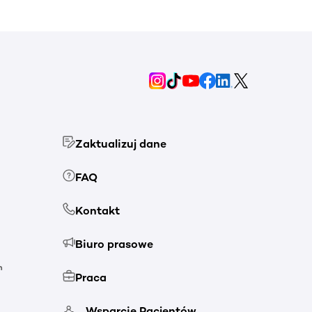
Zaktualizuj dane
FAQ
Kontakt
Biuro prasowe
h
Praca
Wsparcie Pacjentów