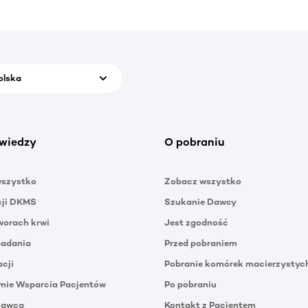
olska
wiedzy
O pobraniu
wszystko
Zobacz wszystko
cji DKMS
Szukanie Dawcy
orach krwi
Jest zgodność
badania
Przed pobraniem
acji
Pobranie komórek macierzystyc
mie Wsparcia Pacjentów
Po pobraniu
Dawca
Kontakt z Pacjentem