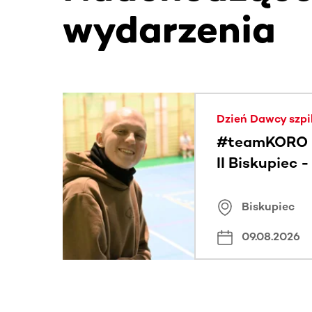
wydarzenia
Ta sekcja zawiera treści przewijane w poziomie
Dzień Dawcy szpi
#teamKORO 
II Biskupiec 
Wielkich Ser
Biskupiec
09.08.2026