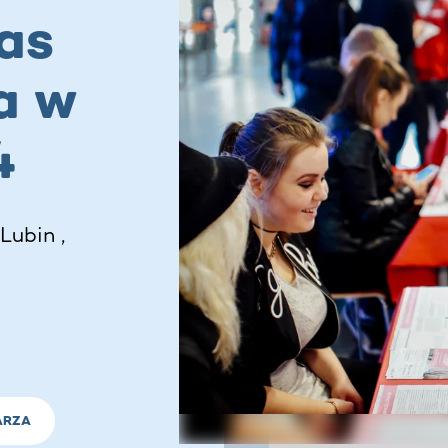
as
a w
4
Lubin ,
ARZA