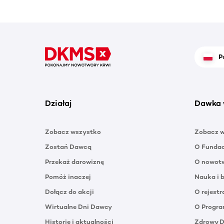
P
Działaj
Dawka 
Zobacz wszystko
Zobacz 
Zostań Dawcą
O Funda
Przekaż darowiznę
O nowotw
Pomóż inaczej
Nauka i 
Dołącz do akcji
O rejestr
Wirtualne Dni Dawcy
O Progra
Historie i aktualności
Zdrowy 