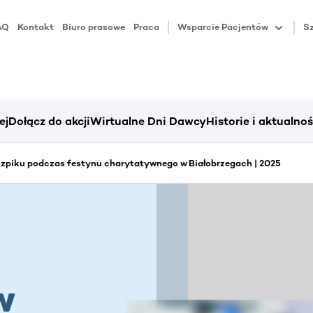
AQ
Kontakt
Biuro prasowe
Praca
Wsparcie Pacjentów
Sz
ej
Dołącz do akcji
Wirtualne Dni Dawcy
Historie i aktualnoś
zpiku podczas festynu charytatywnego w Białobrzegach | 2025
w