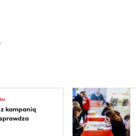
e
. Użyj klawisza Tab lub przesuń palcem, aby zobaczyć więce
ku
 z kampanią
 sprawdza