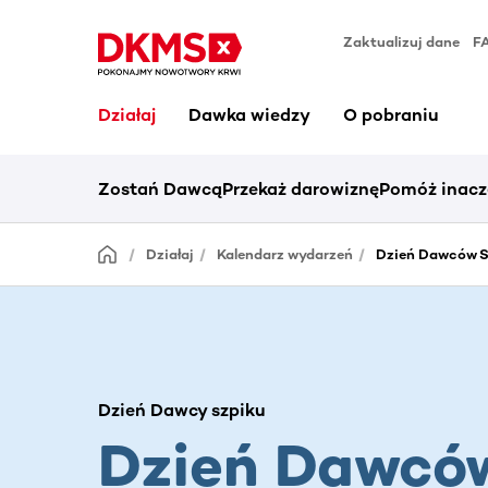
Zaktualizuj dane
F
Działaj
Dawka wiedzy
O pobraniu
Zostań Dawcą
Przekaż darowiznę
Pomóż inacz
Działaj
Kalendarz wydarzeń
Dzień Dawców S
Dzień Dawcy szpiku
Dzień Dawcó