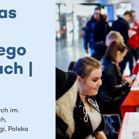
as
ego
ch |
ch im.
h,
i, Polska