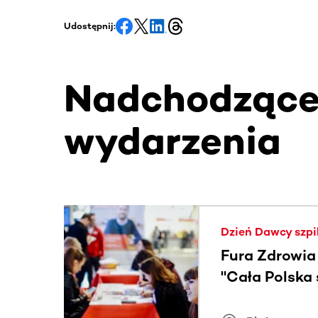
Udostępnij:
Nadchodząc
wydarzenia
Ta sekcja zawiera treści przewijane w poziomie
Dzień Dawcy szpi
Fura Zdrowia
"Cała Polska
znamiona