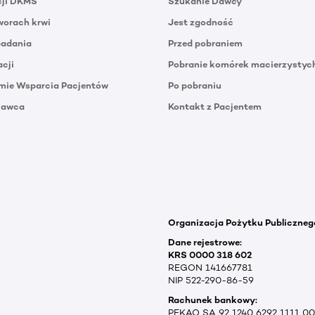
cji DKMS
Szukanie Dawcy
orach krwi
Jest zgodność
badania
Przed pobraniem
acji
Pobranie komórek macierzystyc
mie Wsparcia Pacjentów
Po pobraniu
Dawca
Kontakt z Pacjentem
Organizacja Pożytku Publiczneg
Dane rejestrowe:
KRS 0000 318 602
REGON 141667781
NIP 522-290-86-59
Rachunek bankowy:
PEKAO SA 92 1240 6292 1111 0