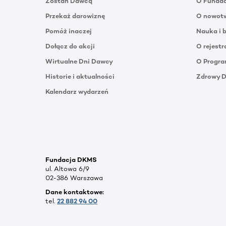
Zostań Dawcą
O Funda
Przekaż darowiznę
O nowotw
Pomóż inaczej
Nauka i 
Dołącz do akcji
O rejestr
Wirtualne Dni Dawcy
O Progra
Historie i aktualności
Zdrowy 
Kalendarz wydarzeń
Fundacja DKMS
ul. Altowa 6/9
02-386 Warszawa
Dane kontaktowe:
tel.
22 882 94 00