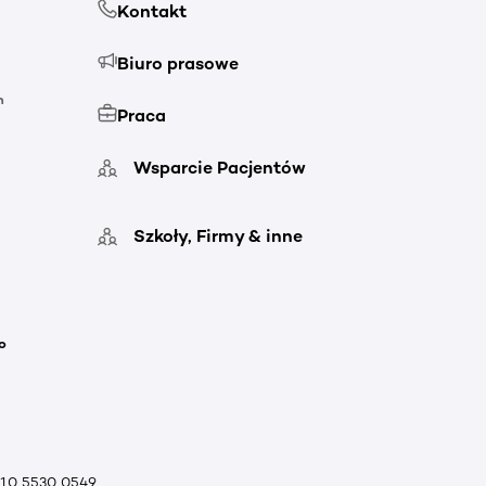
Kontakt
Biuro prasowe
h
Praca
Wsparcie Pacjentów
Szkoły, Firmy & inne
o
010 5530 0549