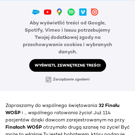
Aby wyświetlić treści od Google,
Spotify, Vimeo i Issuu potrzebujemy
Twojej dodatkowej zgody na
przechowywanie cookies i wybranych
danych.
WYŚWIETL ZEWNĘTRZNE TREŚCI
Zarządzanie zgodami
Zapraszamy do wspólnego świętowania
32 Finału
WOŚP
i … wspólnego ratowania życia! Już 114
pacjentów dzięki dawcom zarejestrowanym na przy
Finałach WOŚP
otrzymało drugą szansę na życie! Być
może to właśnie Ty jesteś bohaterem, który podaruje