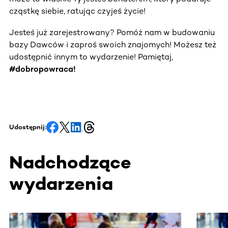
cząstkę siebie, ratując czyjeś życie!
Jesteś już zarejestrowany? Pomóż nam w budowaniu
bazy Dawców i zaproś swoich znajomych! Możesz też
udostępnić innym to wydarzenie! Pamiętaj,
#dobropowraca!
Udostępnij:
Nadchodzące
wydarzenia
Ta sekcja zawiera treści przewijane w poziomie. Użyj kl