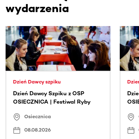
wydarzenia
Ta sekcja zawiera treści przewijane w poziomie. Użyj kl
Dzień Dawcy szpiku
Dzie
Dzień Dawcy Szpiku z OSP
Dzi
OSIECZNICA | Festiwal Ryby
OSI
Osiecznica
08.08.2026