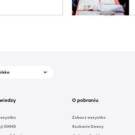
olska
wiedzy
O pobraniu
wszystko
Zobacz wszystko
cji DKMS
Szukanie Dawcy