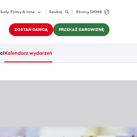
koły, Firmy & inne
Szukaj
Strony DKMS
ZOSTAŃ DAWCĄ
PRZEKAŻ DAROWIZNĘ
ci
Kalendarz wydarzeń