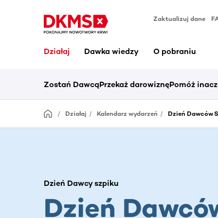
Zaktualizuj dane
F
Działaj
Dawka wiedzy
O pobraniu
Zostań Dawcą
Przekaż darowiznę
Pomóż inacz
Działaj
Kalendarz wydarzeń
Dzień Dawców Sz
Dzień Dawcy szpiku
Dzień Dawcó