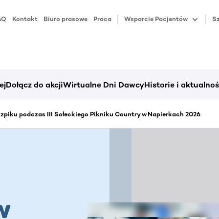
AQ
Kontakt
Biuro prasowe
Praca
Wsparcie Pacjentów
Sz
ej
Dołącz do akcji
Wirtualne Dni Dawcy
Historie i aktualnoś
piku podczas III Sołeckiego Pikniku Country w Napierkach 2026
w