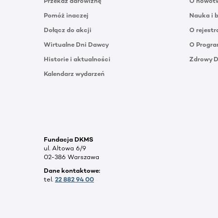
Przekaż darowiznę
O nowotw
Pomóż inaczej
Nauka i 
Dołącz do akcji
O rejestr
Wirtualne Dni Dawcy
O Progra
Historie i aktualności
Zdrowy 
Kalendarz wydarzeń
Fundacja DKMS
ul. Altowa 6/9
02-386 Warszawa
Dane kontaktowe:
tel.
22 882 94 00