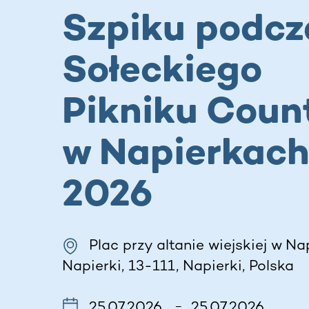
Szpiku podcza
Sołeckiego
Pikniku Coun
w Napierkac
2026
Plac przy altanie wiejskiej w Na
Napierki, 13-111, Napierki, Polska
25.07.2026
25.07.2026
–