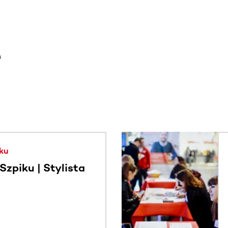
e
. Użyj klawisza Tab lub przesuń palcem, aby zobaczyć więce
ku
zpiku | Stylista