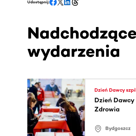
Udostępnij:
Nadchodząc
wydarzenia
Ta sekcja zawiera treści przewijane w poziomie
Dzień Dawcy szpi
Dzień Dawcy S
Zdrowia
Bydgoszcz