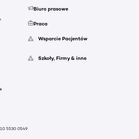
Biuro prasowe
h
Praca
Wsparcie Pacjentów
Szkoły, Firmy & inne
o
010 5530 0549