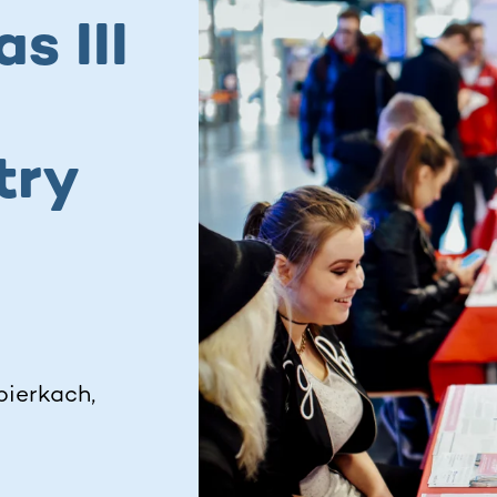
s III
try
h
pierkach,