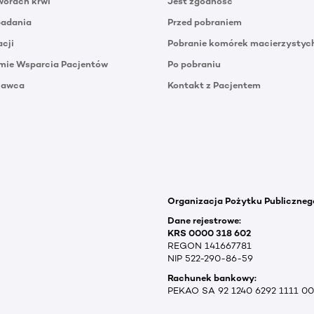
orach krwi
Jest zgodność
badania
Przed pobraniem
acji
Pobranie komórek macierzystyc
mie Wsparcia Pacjentów
Po pobraniu
Dawca
Kontakt z Pacjentem
Organizacja Pożytku Publiczneg
Dane rejestrowe:
KRS 0000 318 602
REGON 141667781
NIP 522-290-86-59
Rachunek bankowy:
PEKAO SA 92 1240 6292 1111 0