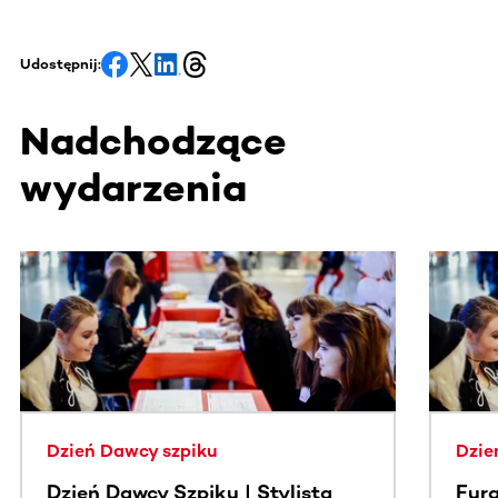
Udostępnij:
Nadchodzące
wydarzenia
Ta sekcja zawiera treści przewijane w poziomie. Użyj kl
Dzień Dawcy szpiku
Dzie
Dzień Dawcy Szpiku | Stylista
Fura