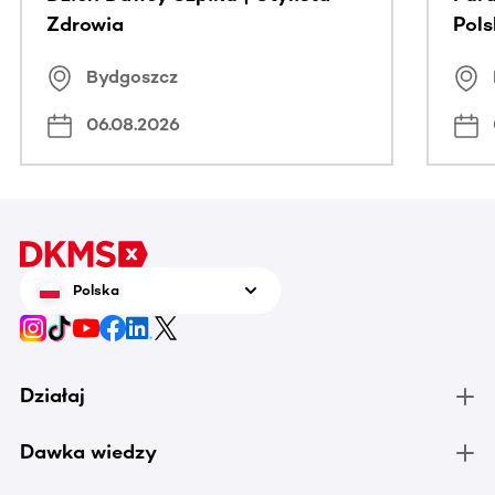
Zdrowia
Pol
Bydgoszcz
06.08.2026
Polska
Działaj
Dawka wiedzy