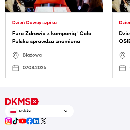
Dzień Dawcy szpiku
Dzie
Fura Zdrowia z kampanią "Cała
Dzi
Polska sprawdza znamiona
OSI
Błażowa
07.08.2026
Polska