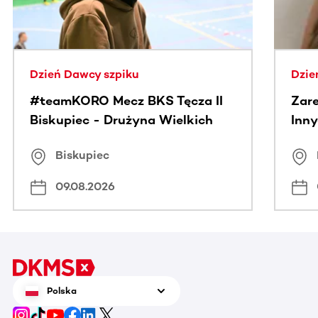
Dzień Dawcy szpiku
Dzie
#teamKORO Mecz BKS Tęcza II
Zare
Biskupiec - Drużyna Wielkich
Inny
Serc
Puc
Biskupiec
09.08.2026
Polska