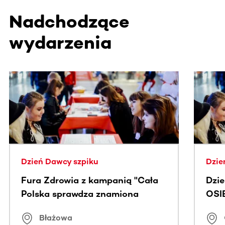
Nadchodzące
wydarzenia
Ta sekcja zawiera treści przewijane w poziomie. Użyj kl
Dzień Dawcy szpiku
Dzie
Fura Zdrowia z kampanią "Cała
Dzi
Polska sprawdza znamiona
OSI
Błażowa